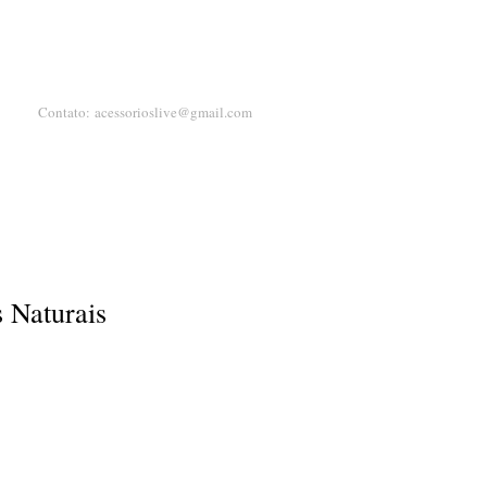
Contato:
acessorioslive@gmail.com
 Naturais
eço