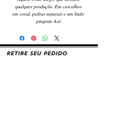
qualquer produção. Em cascalhos 
em coral, pedras naturais e um lindo 
pingente Axé.
RETIRE SEU PEDIDO
Caso queira retirar seu produto
pessoalmente, entre em contato, por e-mail,
ou preenchendo o formulário de contato.
AJUDA E SUPORTE