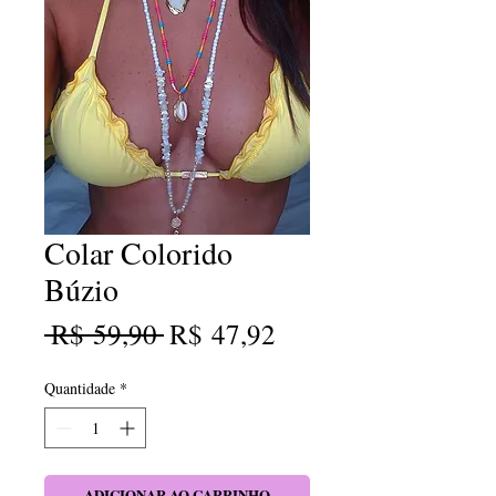
Colar Colorido
Búzio
Preço
Preço
 R$ 59,90 
R$ 47,92
normal
promocional
Quantidade
*
ADICIONAR AO CARRINHO