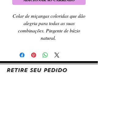
Colar de miçangas coloridas que dão
alegria para todas as suas
combinações. Pingente de búzio
natural.
RETIRE SEU PEDIDO
Caso queira retirar seu produto
pessoalmente, entre em contato, por e-mail,
ou preenchendo o formulário de contato.
AJUDA E SUPORTE