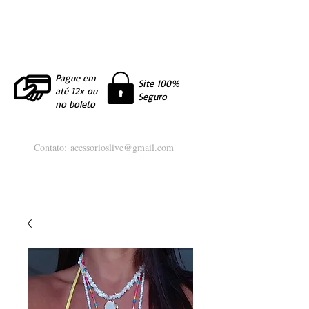
Pague em
Site 100%
até 12x ou
Seguro
no boleto
Contato:
acessorioslive@gmail.com