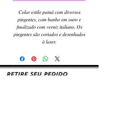
Colar estilo patuá com diversos
pingentes, com banho em ouro e
finalizado com verniz italiano. Os
pingentes são cortados e desenhados
à laser.
RETIRE SEU PEDIDO
Caso queira retirar seu produto
pessoalmente, entre em contato, por e-mail,
ou preenchendo o formulário de contato.
AJUDA E SUPORTE