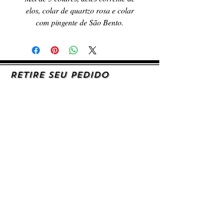
elos, colar de quartzo rosa e colar
com pingente de São Bento.
RETIRE SEU PEDIDO
Caso queira retirar seu produto
pessoalmente, entre em contato, por e-mail,
ou preenchendo o formulário de contato.
AJUDA E SUPORTE