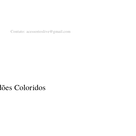
Contato:
acessorioslive@gmail.com
dões Coloridos
ço