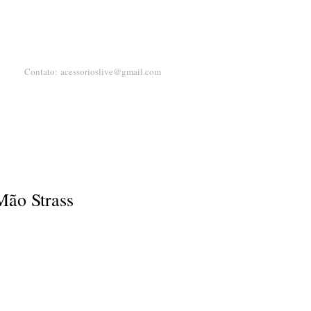
Contato:
acessorioslive@gmail.com
Mão Strass
ço