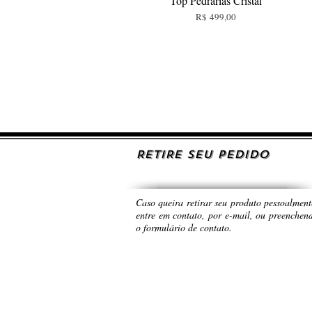
Top Pedrarias Cristal
Preço
R$ 499,00
RETIRE SEU PEDIDO
Caso queira retirar seu produto pessoalment
entre em contato, por e-mail, ou preenchen
o formulário de contato.