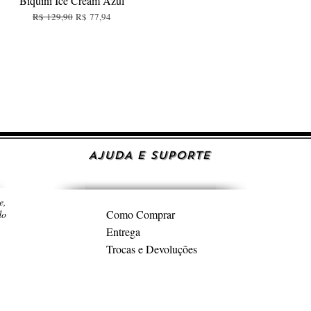
Biquíni Ice Cream Azul
Preço normal
Preço promocional
R$ 129,90
R$ 77,94
AJUDA E SUPORTE
e,
Como Comprar
do
Entrega
Trocas e Devoluções