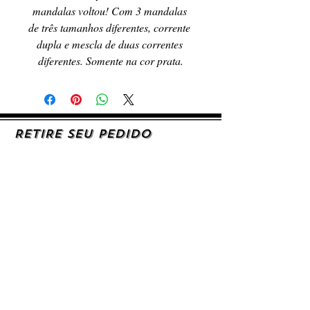
mandalas voltou! Com 3 mandalas 
de três tamanhos diferentes, corrente 
dupla e mescla de duas correntes 
diferentes. Somente na cor prata.
RETIRE SEU PEDIDO
Caso queira retirar seu produto
pessoalmente, entre em contato, por e-mail,
ou preenchendo o formulário de contato.
AJUDA E SUPORTE