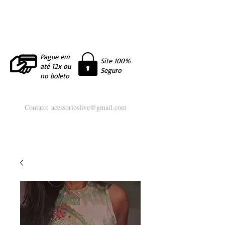
Pague em
Site 100%
até 12x ou
Seguro
no boleto
Contato:
acessorioslive@gmail.com