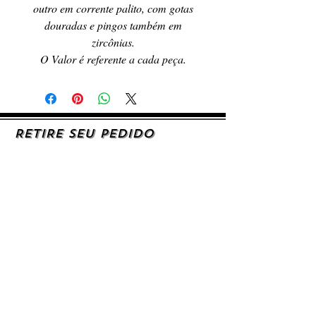
outro em corrente palito, com gotas
douradas e pingos também em
zircônias.
O Valor é referente a cada peça.
RETIRE SEU PEDIDO
Caso queira retirar seu produto
pessoalmente, entre em contato, por e-mail,
ou preenchendo o formulário de contato.
AJUDA E SUPORTE