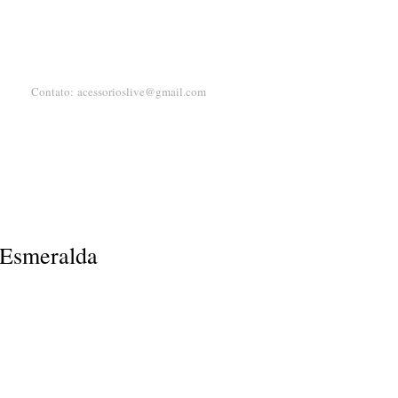
Contato:
acessorioslive@gmail.com
 Esmeralda
eço