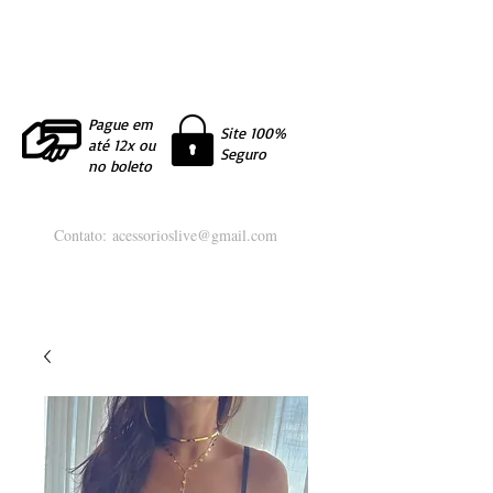
Pague em
Site 100%
até 12x ou
Seguro
no boleto
Contato:
acessorioslive@gmail.com