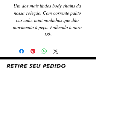
Um dos mais lindos body chains da 
nossa coleção. Com corrente palito 
curvada, mini modinhas que dão 
movimento à peça. Folheado à ouro 
18k.
RETIRE SEU PEDIDO
Caso queira retirar seu produto
pessoalmente, entre em contato, por e-mail,
ou preenchendo o formulário de contato.
AJUDA E SUPORTE