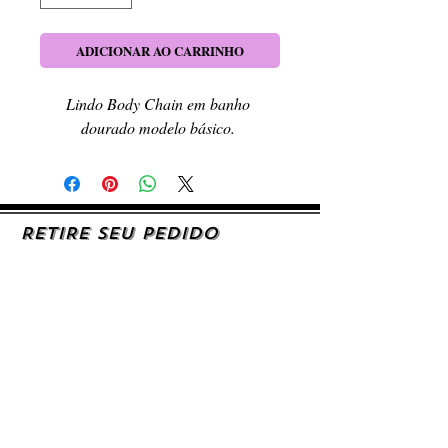
ADICIONAR AO CARRINHO
Lindo Body Chain em banho 
dourado modelo básico. 
RETIRE SEU PEDIDO
Caso queira retirar seu produto
pessoalmente, entre em contato, por e-mail,
ou preenchendo o formulário de contato.
AJUDA E SUPORTE