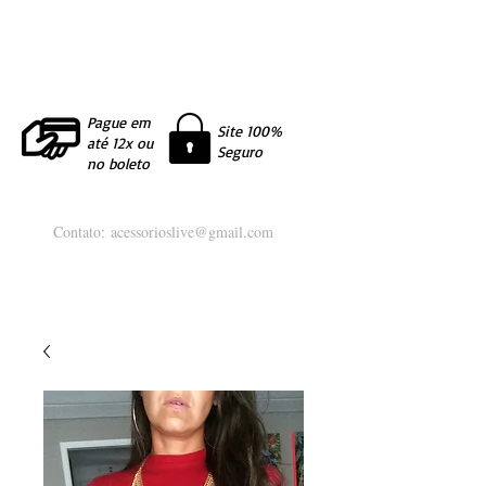
Pague em
Site 100%
até 12x ou
Seguro
no boleto
Contato:
acessorioslive@gmail.com