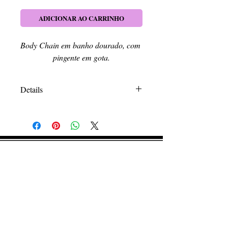
ADICIONAR AO CARRINHO
Body Chain em banho dourado, com 
pingente em gota.
Details
Tamanho padrão. Como qualquer peça de
bijuteria não aconselhamos molhar a peça
pois pode perder-se as características
originais.
RETIRE SEU PEDIDO
Caso queira retirar seu produto
pessoalmente, entre em contato, por e-mail,
ou preenchendo o formulário de contato.