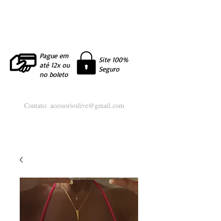
Pague em
Site 100%
até 12x ou
Seguro
no boleto
Contato:
acessorioslive@gmail.com