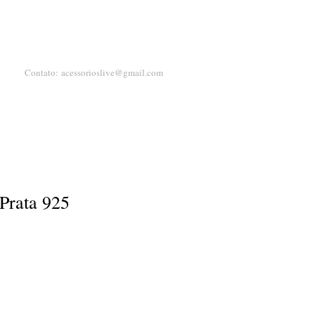
Contato:
acessorioslive@gmail.com
Prata 925
eço