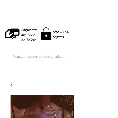
Pague em
Site 100%
até 12x ou
Seguro
no boleto
Contato:
acessorioslive@gmail.com