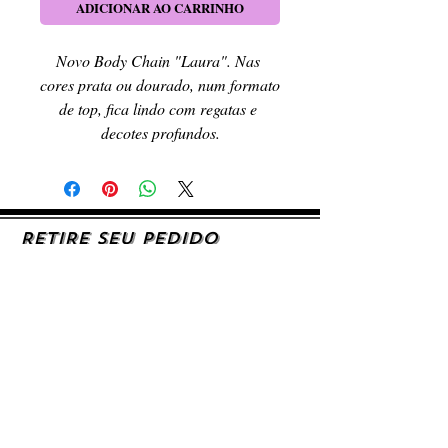
ADICIONAR AO CARRINHO
Novo Body Chain "Laura". Nas 
cores prata ou dourado, num formato 
de top, fica lindo com regatas e 
decotes profundos.
RETIRE SEU PEDIDO
Caso queira retirar seu produto
pessoalmente, entre em contato, por e-mail,
ou preenchendo o formulário de contato.
AJUDA E SUPORTE