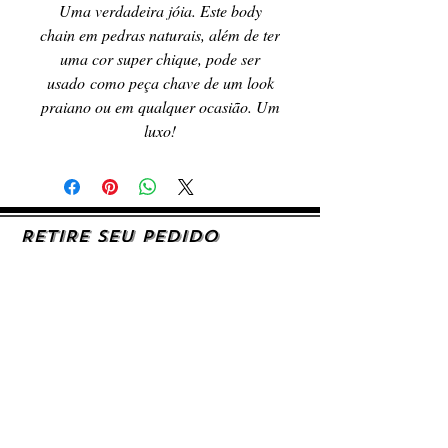
Uma verdadeira jóia. Este body
chain em pedras naturais, além de ter
uma cor super chique, pode ser
usado como peça chave de um look
praiano ou em qualquer ocasião. Um
luxo!
RETIRE SEU PEDIDO
Caso queira retirar seu produto
pessoalmente, entre em contato, por e-mail,
ou preenchendo o formulário de contato.
AJUDA E SUPORTE