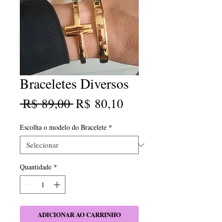
Braceletes Diversos
Preço
Preço
 R$ 89,00 
R$ 80,10
normal
promocional
Escolha o modelo do Bracelete
*
Quantidade
*
ADICIONAR AO CARRINHO