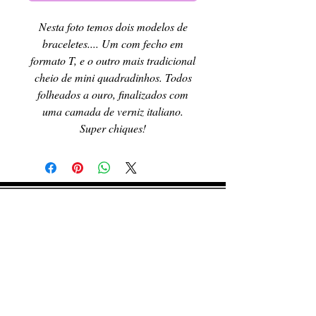
Nesta foto temos dois modelos de
braceletes.... Um com fecho em
formato T, e o outro mais tradicional
cheio de mini quadradinhos. Todos
folheados a ouro, finalizados com
uma camada de verniz italiano.
Super chiques!
RETIRE SEU PEDIDO
Caso queira retirar seu produto
pessoalmente, entre em contato, por e-mail,
ou preenchendo o formulário de contato.