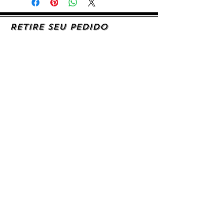
RETIRE SEU PEDIDO
Caso queira retirar seu produto
pessoalmente, entre em contato, por e-mail,
ou preenchendo o formulário de contato.
AJUDA E SUPORTE
SIGA-NOS
Facebook
Instagram