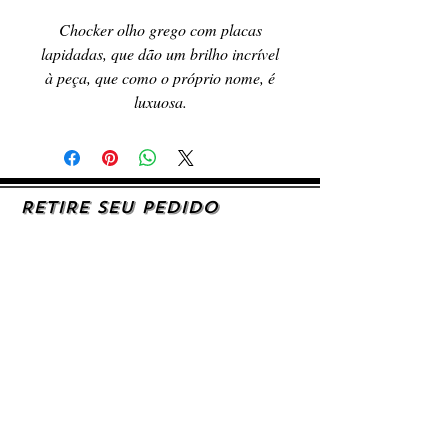
Chocker olho grego com placas
lapidadas, que dão um brilho incrível
à peça, que como o próprio nome, é
luxuosa.
RETIRE SEU PEDIDO
Caso queira retirar seu produto
pessoalmente, entre em contato, por e-mail,
ou preenchendo o formulário de contato.
AJUDA E SUPORTE