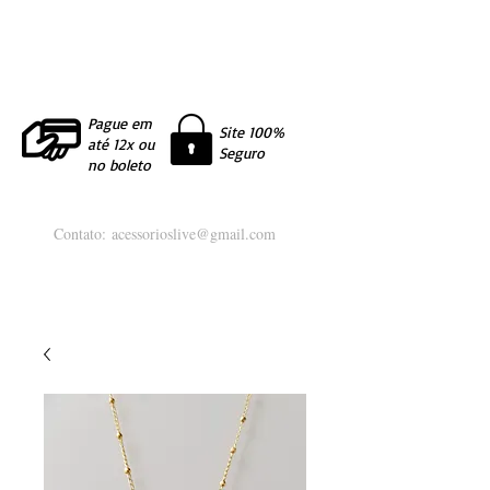
Pague em
Site 100%
até 12x ou
Seguro
no boleto
Contato:
acessorioslive@gmail.com