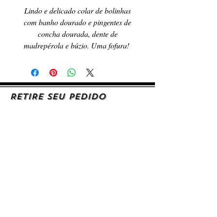
Lindo e delicado colar de bolinhas
com banho dourado e pingentes de
concha dourada, dente de
madrepérola e búzio. Uma fofura!
RETIRE SEU PEDIDO
Caso queira retirar seu produto
pessoalmente, entre em contato, por e-mail,
ou preenchendo o formulário de contato.
AJUDA E SUPORTE