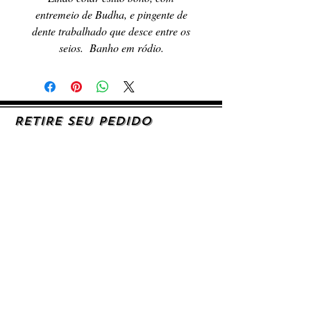
entremeio de Budha, e pingente de
dente trabalhado que desce entre os
seios. Banho em ródio.
RETIRE SEU PEDIDO
Caso queira retirar seu produto
pessoalmente, entre em contato, por e-mail,
ou preenchendo o formulário de contato.
AJUDA E SUPORTE