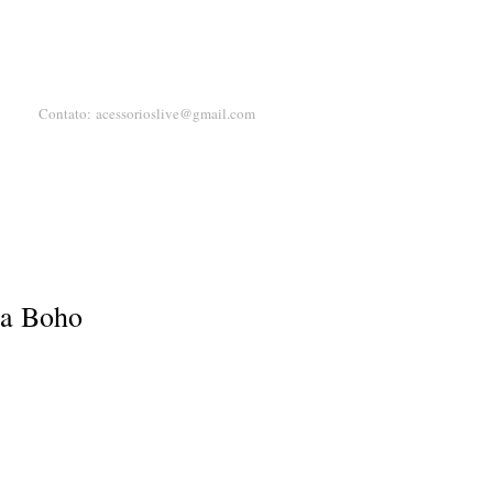
Contato:
acessorioslive@gmail.com
ha Boho
ço