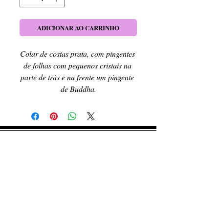
ADICIONAR AO CARRINHO
Colar de costas prata, com pingentes 
de folhas com pequenos cristais na 
parte de trás e na frente um pingente 
de Buddha.
RETIRE SEU PEDIDO
Caso queira retirar seu produto
pessoalmente, entre em contato, por e-mail,
ou preenchendo o formulário de contato.