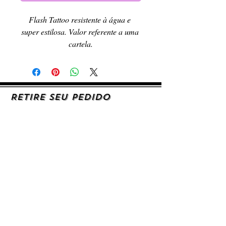
Flash Tattoo resistente à água e 
super estilosa. Valor referente a uma 
cartela.
RETIRE SEU PEDIDO
Caso queira retirar seu produto
pessoalmente, entre em contato, por e-mail,
ou preenchendo o formulário de contato.
AJUDA E SUPORTE