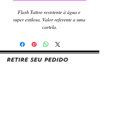
Flash Tattoo resistente à água e 
super estilosa. Valor referente a uma 
cartela.
RETIRE SEU PEDIDO
Caso queira retirar seu produto
pessoalmente, entre em contato, por e-mail,
ou preenchendo o formulário de contato.
AJUDA E SUPORTE