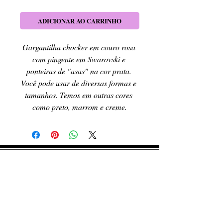
ADICIONAR AO CARRINHO
Gargantilha chocker em couro rosa 
com pingente em Swarovski e 
ponteiras de "asas" na cor prata. 
Você pode usar de diversas formas e 
tamanhos. Temos em outras cores 
como preto, marrom e creme.
RETIRE SEU PEDIDO
Caso queira retirar seu produto
pessoalmente, entre em contato, por e-mail,
ou preenchendo o formulário de contato.