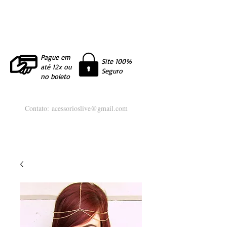
Pague em
Site 100%
até 12x ou
Seguro
no boleto
Contato:
acessorioslive@gmail.com