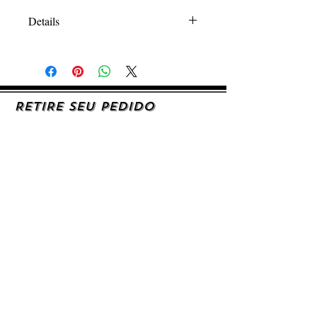
Details
Como qualquer bijuteria, evitar o contato
com água, perfume e qualquer outra
substância para que a peça não escureça.
RETIRE SEU PEDIDO
Caso queira retirar seu produto
pessoalmente, entre em contato, por e-mail,
ou preenchendo o formulário de contato.
AJUDA E SUPORTE