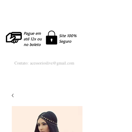
Pague em
Site 100%
até 12x ou
Seguro
no boleto
Contato:
acessorioslive@gmail.com