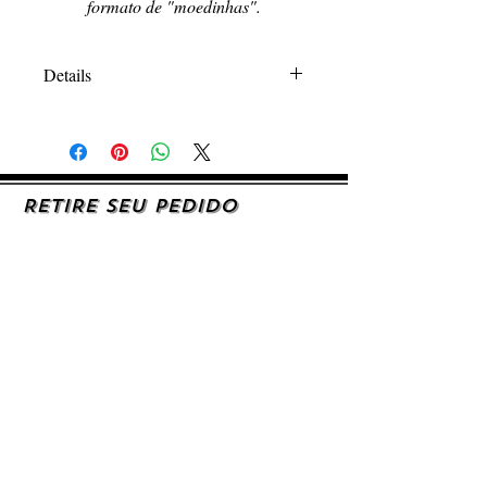
formato de "moedinhas".
Details
Como qualquer bijuteria, evitar o contato
com água, perfume e qualquer outra
substância para que a peça não escureça.
RETIRE SEU PEDIDO
Caso queira retirar seu produto
pessoalmente, entre em contato, por e-mail,
ou preenchendo o formulário de contato.
AJUDA E SUPORTE