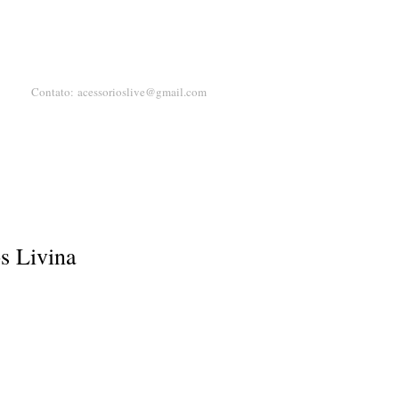
Contato:
acessorioslive@gmail.com
s Livina
ço