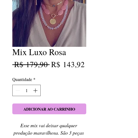
Mix Luxo Rosa
Preço
Preço
 R$ 179,90 
R$ 143,92
normal
promocional
Quantidade
*
ADICIONAR AO CARRINHO
Esse mix vai deixar qualquer 
produção maravilhosa. São 3 peças 