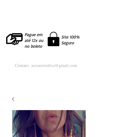
Pague em
Site 100%
até 12x ou
Seguro
no boleto
Contato:
acessorioslive@gmail.com