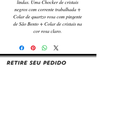
lindas. Uma Chocker de cristais 
negros com corrente trabalhada + 
Colar de quartzo rosa com pingente 
de São Bento + Colar de cristais na 
cor rosa claro. 
RETIRE SEU PEDIDO
Caso queira retirar seu produto
pessoalmente, entre em contato, por e-mail,
ou preenchendo o formulário de contato.
AJUDA E SUPORTE