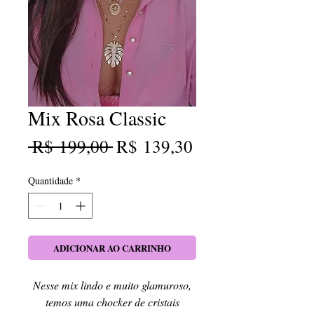
Mix Rosa Classic
Preço
Preço
 R$ 199,00 
R$ 139,30
normal
promocional
Quantidade
*
ADICIONAR AO CARRINHO
Nesse mix lindo e muito glamuroso,
temos uma chocker de cristais