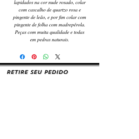
lapidados na cor nude rosado, colar
com cascalho de quartzo rosa e
pingente de leão, e por fim colar com
pingente de folha com madrepérola.
Peças com muita qualidade e todas
em pedras naturais.
RETIRE SEU PEDIDO
Caso queira retirar seu produto
pessoalmente, entre em contato, por e-mail,
ou preenchendo o formulário de contato.
AJUDA E SUPORTE