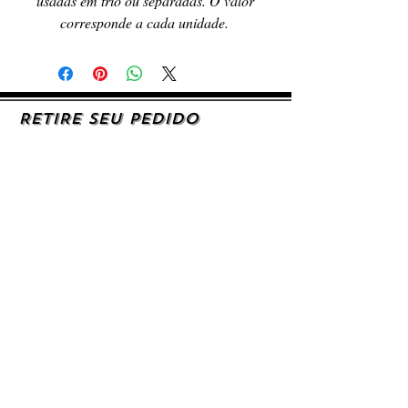
usadas em trio ou separadas. O valor 
corresponde a cada unidade. 
RETIRE SEU PEDIDO
Caso queira retirar seu produto
pessoalmente, entre em contato, por e-mail,
ou preenchendo o formulário de contato.
AJUDA E SUPORTE
SIGA-NOS