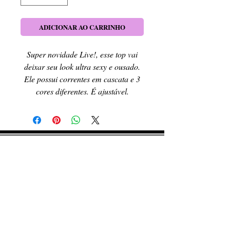
ADICIONAR AO CARRINHO
Super novidade Live!, esse top vai
deixar seu look ultra sexy e ousado.
Ele possui correntes em cascata e 3
cores diferentes. É ajustável.
RETIRE SEU PEDIDO
Caso queira retirar seu produto
pessoalmente, entre em contato, por e-mail,
ou preenchendo o formulário de contato.